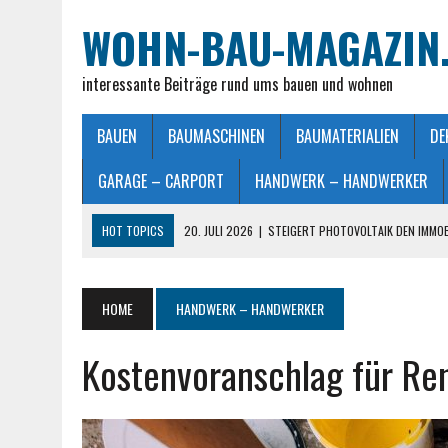
WOHN-BAU-MAGAZIN
interessante Beiträge rund ums bauen und wohnen
BAUEN
BAUMASCHINEN
BAUMATERIALIEN
DE
GARAGE – CARPORT
HANDWERK – HANDWERKER
HOT TOPICS
20. JULI 2026
|
STEIGERT PHOTOVOLTAIK DEN IMMO
28. JUNI 2026
|
IMMOBILIEN VERKAUFEN IN MÖNCHENGLADBACH LEIC
26. JUNI 2026
|
SCHLAFZIMMERLAMPE – LICHT FÜR MEHR WOHLFÜHL
HOME
HANDWERK – HANDWERKER
25. JUNI 2026
|
FRANZÖSISCHES DOPPELBETT: MASSE, VORTEILE UND
Kostenvoranschlag für Re
23. JULI 2026
|
SO EINFACH GELINGT – DIE PERFEKTE TERRASSENGE