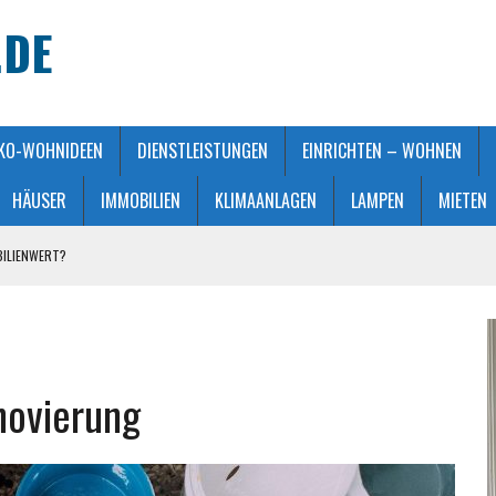
.DE
KO-WOHNIDEEN
DIENSTLEISTUNGEN
EINRICHTEN – WOHNEN
HÄUSER
IMMOBILIEN
KLIMAANLAGEN
LAMPEN
MIETEN
BILIENWERT?
HT GEMACHT
ATMOSPHÄRE
 KAUFBERATUNG
novierung
STALTUNG