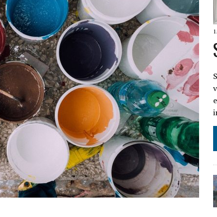
1
S
e
i