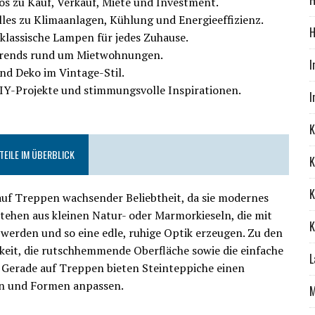
H
os zu Kauf, Verkauf, Miete und Investment.
lles zu Klimaanlagen, Kühlung und Energieeffizienz.
H
lassische Lampen für jedes Zuhause.
Trends rund um Mietwohnungen.
I
nd Deko im Vintage-Stil.
IY-Projekte und stimmungsvolle Inspirationen.
I
K
TEILE IM ÜBERBLICK
K
K
auf Treppen wachsender Beliebtheit, da sie modernes
stehen aus kleinen Natur- oder Marmorkieseln, die mit
K
 werden und so eine edle, ruhige Optik erzeugen. Zu den
keit, die rutschhemmende Oberfläche sowie die einfache
L
 Gerade auf Treppen bieten Steinteppiche einen
ten und Formen anpassen.
M