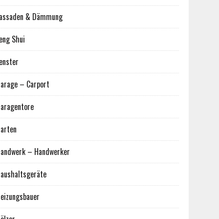
assaden & Dämmung
eng Shui
enster
arage – Carport
aragentore
arten
andwerk – Handwerker
aushaltsgeräte
eizungsbauer