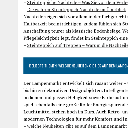
–
Steinteppiche Nachteile – Was Sie vor dem Verle
–
Die wahren Steinteppich Nachteile im Überblick
Nachteile zeigen sich vor allem in der fachgerech
Haltbarkeit beeinträchtigen, zudem fühlen sich St
Anschaffung teurer als klassische Bodenbeläge. We
Pflegeleichtigkeit legt, findet im Steinteppich e
–
Steinteppich auf Treppen – Warum die Nachteil
BELIEBTE THEMEN: WELCHE NEUHEITEN GIBT ES AUF DEM LAMP
Der Lampenmarkt entwickelt sich rasant weiter 
bis hin zu dekorativen Designobjekten. Intellige
bedienen und passen Helligkeit sowie Farbe autom
spielt ebenfalls eine große Rolle: Energiesparende
Leuchtmittel stehen hoch im Kurs. Auch Retro- un
modernen Technologien für mehr Komfort und Indi
–
welche Neuheiten gibt es auf dem Lampenmarkt