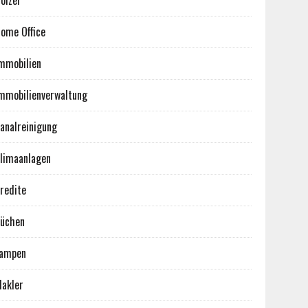
ölzer
ome Office
mmobilien
mmobilienverwaltung
analreinigung
limaanlagen
redite
üchen
ampen
akler