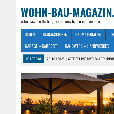
WOHN-BAU-MAGAZIN
interessante Beiträge rund ums bauen und wohnen
BAUEN
BAUMASCHINEN
BAUMATERIALIEN
DE
GARAGE – CARPORT
HANDWERK – HANDWERKER
HOT TOPICS
20. JULI 2026
|
STEIGERT PHOTOVOLTAIK DEN IMMO
28. JUNI 2026
|
IMMOBILIEN VERKAUFEN IN MÖNCHENGLADBACH LEIC
26. JUNI 2026
|
SCHLAFZIMMERLAMPE – LICHT FÜR MEHR WOHLFÜHL
25. JUNI 2026
|
FRANZÖSISCHES DOPPELBETT: MASSE, VORTEILE UND
23. JULI 2026
|
SO EINFACH GELINGT – DIE PERFEKTE TERRASSENGE