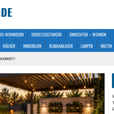
.DE
KO-WOHNIDEEN
DIENSTLEISTUNGEN
EINRICHTEN – WOHNEN
HÄUSER
IMMOBILIEN
KLIMAANLAGEN
LAMPEN
MIETEN
BILIENWERT?
HT GEMACHT
ATMOSPHÄRE
 KAUFBERATUNG
STALTUNG
S
S