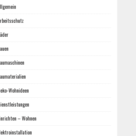
llgemein
rbeitsschutz
äder
auen
aumaschinen
aumaterialien
eko-Wohnideen
ienstleistungen
inrichten – Wohnen
lektroinstallation