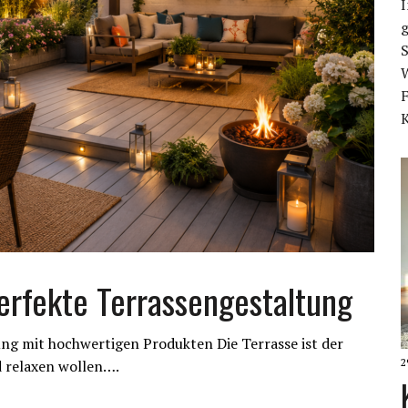
F
perfekte Terrassengestaltung
ung mit hochwertigen Produkten Die Terrasse ist der
2
d relaxen wollen….