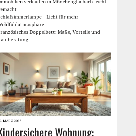
Immobilien verkaufen in Mönchengladbach leicht
gemacht
Schlafzimmerlampe – Licht für mehr
Wohlfühlatmosphäre
ranzösisches Doppelbett: Maße, Vorteile und
Kaufberatung
9. MÄRZ 2025
Kindersichere Wohnung: