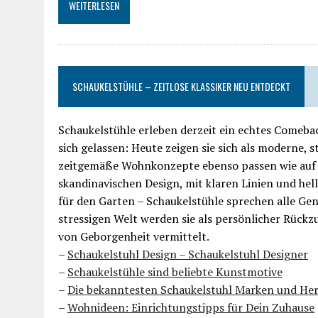
WEITERLESEN
SCHAUKELSTÜHLE – ZEITLOSE KLASSIKER NEU ENTDECKT
Schaukelstühle erleben derzeit ein echtes Comebac
sich gelassen: Heute zeigen sie sich als moderne, s
zeitgemäße Wohnkonzepte ebenso passen wie auf B
skandinavischen Design, mit klaren Linien und hell
für den Garten – Schaukelstühle sprechen alle Gene
stressigen Welt werden sie als persönlicher Rück
von Geborgenheit vermittelt.
–
Schaukelstuhl Design – Schaukelstuhl Designer
–
Schaukelstühle sind beliebte Kunstmotive
–
Die bekanntesten Schaukelstuhl Marken und Her
–
Wohnideen: Einrichtungstipps für Dein Zuhause