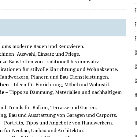
F
F
F
d ums moderne Bauen und Renovieren.
G
hinen: Auswahl, Einsatz und Pflege.
zu Baustoffen von traditionell bis innovativ.
G
irationen für stilvolle Einrichtung und Wohnakzente.
 Handwerkern, Planern und Bau-Dienstleistungen.
G
chen
– Ideen für Einrichtung, Möbel und Wohnstil.
de
– Tipps zu Dämmung, Materialien und nachhaltigem
H
und Trends für Balkon, Terrasse und Garten.
H
ng, Bau und Ausstattung von Garagen und Carports.
H
– Porträts, Tipps und Angebote von Handwerkern.
on für Neubau, Umbau und Architektur.