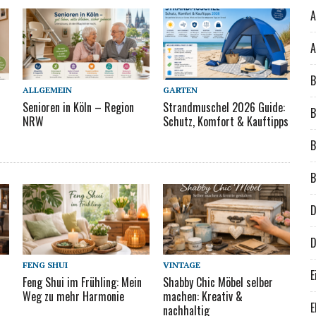
A
A
B
ALLGEMEIN
GARTEN
Senioren in Köln – Region
Strandmuschel 2026 Guide:
B
NRW
Schutz, Komfort & Kauftipps
B
B
D
D
FENG SHUI
VINTAGE
E
Feng Shui im Frühling: Mein
Shabby Chic Möbel selber
Weg zu mehr Harmonie
machen: Kreativ &
E
nachhaltig