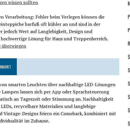
gen wissen sollten
M
P
ten Verarbeitung: Fehler beim Verlegen können die
einteppiche barfuß oft kühler an und sind in der
P
r jedoch Wert auf Langlebigkeit, Design und
ine hochwertige Lösung für Haus und Treppenbereich.
R
e überwiegen
S
ENMARKT
S
S
– von smarten Leuchten über nachhaltige LED-Lösungen
nte Lampen lassen sich per App oder Sprachsteuerung
S
atisch an Tageszeit oder Stimmung an. Nachhaltigkeit
 LEDs, recycelbare Materialien und langlebige
d Vintage-Designs feiern ein Comeback, kombiniert mit
vidualität im Zuhause.
S