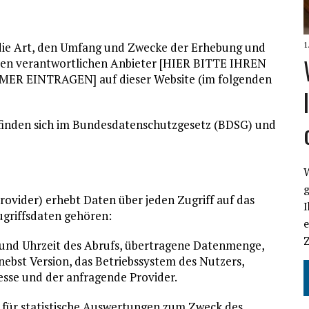
 die Art, den Umfang und Zwecke der Erhebung und
1
en verantwortlichen Anbieter [HIER BITTE IHREN
 EINTRAGEN] auf dieser Website (im folgenden
 finden sich im Bundesdatenschutzgesetz (BDSG) und
W
g
ovider) erhebt Daten über jeden Zugriff auf das
ugriffsdaten gehören:
und Uhrzeit des Abrufs, übertragene Datenmenge,
ebst Version, das Betriebssystem des Nutzers,
resse und der anfragende Provider.
 für statistische Auswertungen zum Zweck des