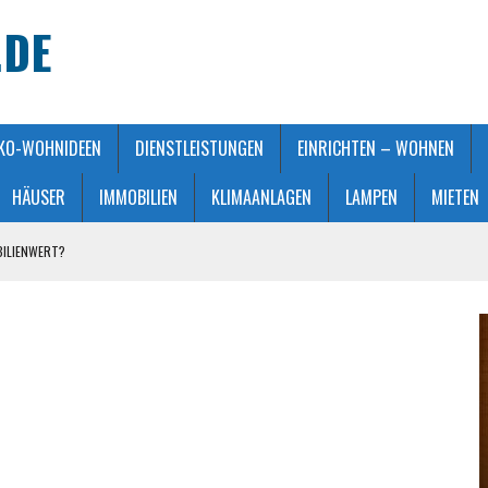
.DE
KO-WOHNIDEEN
DIENSTLEISTUNGEN
EINRICHTEN – WOHNEN
HÄUSER
IMMOBILIEN
KLIMAANLAGEN
LAMPEN
MIETEN
BILIENWERT?
HT GEMACHT
ATMOSPHÄRE
 KAUFBERATUNG
STALTUNG