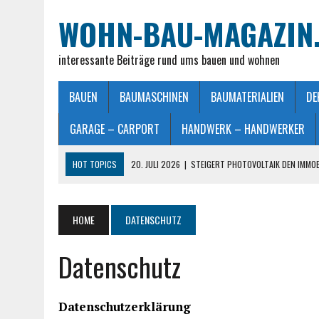
WOHN-BAU-MAGAZIN
interessante Beiträge rund ums bauen und wohnen
BAUEN
BAUMASCHINEN
BAUMATERIALIEN
DE
GARAGE – CARPORT
HANDWERK – HANDWERKER
HOT TOPICS
20. JULI 2026
|
STEIGERT PHOTOVOLTAIK DEN IMMO
28. JUNI 2026
|
IMMOBILIEN VERKAUFEN IN MÖNCHENGLADBACH LEIC
26. JUNI 2026
|
SCHLAFZIMMERLAMPE – LICHT FÜR MEHR WOHLFÜHL
HOME
DATENSCHUTZ
25. JUNI 2026
|
FRANZÖSISCHES DOPPELBETT: MASSE, VORTEILE UND
Datenschutz
23. JULI 2026
|
SO EINFACH GELINGT – DIE PERFEKTE TERRASSENGE
Datenschutzerklärung