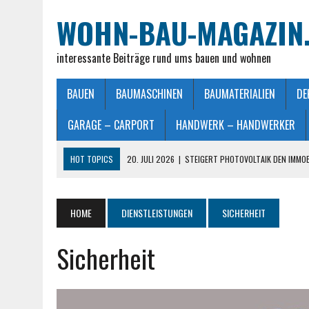
WOHN-BAU-MAGAZIN
interessante Beiträge rund ums bauen und wohnen
BAUEN
BAUMASCHINEN
BAUMATERIALIEN
DE
GARAGE – CARPORT
HANDWERK – HANDWERKER
HOT TOPICS
20. JULI 2026
|
STEIGERT PHOTOVOLTAIK DEN IMMO
28. JUNI 2026
|
IMMOBILIEN VERKAUFEN IN MÖNCHENGLADBACH LEIC
26. JUNI 2026
|
SCHLAFZIMMERLAMPE – LICHT FÜR MEHR WOHLFÜHL
HOME
DIENSTLEISTUNGEN
SICHERHEIT
25. JUNI 2026
|
FRANZÖSISCHES DOPPELBETT: MASSE, VORTEILE UND
Sicherheit
23. JULI 2026
|
SO EINFACH GELINGT – DIE PERFEKTE TERRASSENGE