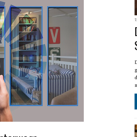
7
D
g