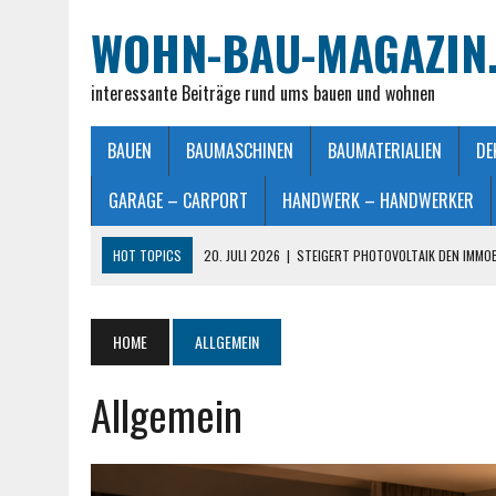
WOHN-BAU-MAGAZIN
interessante Beiträge rund ums bauen und wohnen
BAUEN
BAUMASCHINEN
BAUMATERIALIEN
DE
GARAGE – CARPORT
HANDWERK – HANDWERKER
HOT TOPICS
20. JULI 2026
|
STEIGERT PHOTOVOLTAIK DEN IMMO
28. JUNI 2026
|
IMMOBILIEN VERKAUFEN IN MÖNCHENGLADBACH LEIC
26. JUNI 2026
|
SCHLAFZIMMERLAMPE – LICHT FÜR MEHR WOHLFÜHL
HOME
ALLGEMEIN
25. JUNI 2026
|
FRANZÖSISCHES DOPPELBETT: MASSE, VORTEILE UND
Allgemein
23. JULI 2026
|
SO EINFACH GELINGT – DIE PERFEKTE TERRASSENGE