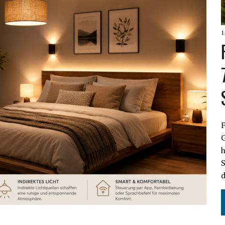
1
F
S
d