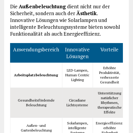
Die
Außenbeleuchtung
dient nicht nur der
Sicherheit, sondern auch der
Ästhetik
.
Innovative Lösungen wie Solarlampen und
intelligente Beleuchtungssysteme bieten sowohl
Funktionalität als auch Energieeffizienz.
Anwendungsbereich
Innovative
Vorteile
Lösungen
Erhöhte
LED-Lampen,
Produktivität,
Arbeitsplatzbeleuchtung
Human Centric
verbesserte
Lighting
Gesundheit
Unterstützung
natürlicher
Gesundheitsfördernde
Circadiane
Rhythmen,
Beleuchtung
Lichtsysteme
therapeutische
Effekte
Solarlampen,
Energieeffizienz,
Außen- und
intelligente
erhöhte
Gartenbeleuchtung
Systeme
Sicherheit