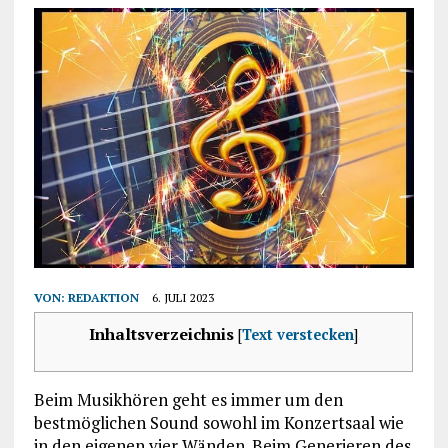
VON:
REDAKTION
6. JULI 2023
Inhaltsverzeichnis
[
Text verstecken
]
Beim Musikhören geht es immer um den
bestmöglichen Sound sowohl im Konzertsaal wie
in den eigenen vier Wänden. Beim Generieren des