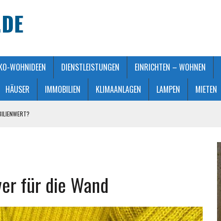
.DE
KO-WOHNIDEEN
DIENSTLEISTUNGEN
EINRICHTEN – WOHNEN
HÄUSER
IMMOBILIEN
KLIMAANLAGEN
LAMPEN
MIETEN
BILIENWERT?
HT GEMACHT
ATMOSPHÄRE
 KAUFBERATUNG
ver für die Wand
STALTUNG