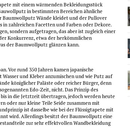
tapete mit einem wärmenden Bekleidungsstück
 Bauwollputz in bestimmten Bereichen ähnliche
er Baumwollputz Wände kleidet und der Pullover
es in zahlreichen Facetten und Farben oder Dekore.
en, sondern aufgetragen, das aber ist zugleich einer
 der Konkurrenz, etwa der herkömmlichen
 was der Baumwollputz glänzen kann.
pan. Vor rund 350 Jahren kamen japanische
it Wasser und Kleber anzumischen und wie Putz auf
nde königlicher Paläste oder reicher Bürger, denn
 sogenannten Edo-Zeit, nicht. Das Prinzip des
is in die Jetztzeit übertragen, jedoch werden heute
n oder nur kleine Teile Seide zusammen mit
prinzip ist dasselbe wie bei der Flüssigtapete mit
annt wird. Allerdings besitzt der Baumwollputz eine
estandteile zur sehr effektvollen Wandbekleidung