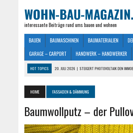
WOHN-BAU-MAGAZIN
interessante Beiträge rund ums bauen und wohnen
BAUEN
BAUMASCHINEN
BAUMATERIALIEN
DE
GARAGE – CARPORT
HANDWERK – HANDWERKER
HOT TOPICS
20. JULI 2026
|
STEIGERT PHOTOVOLTAIK DEN IMMO
28. JUNI 2026
|
IMMOBILIEN VERKAUFEN IN MÖNCHENGLADBACH LEIC
26. JUNI 2026
|
SCHLAFZIMMERLAMPE – LICHT FÜR MEHR WOHLFÜHL
HOME
FASSADEN & DÄMMUNG
25. JUNI 2026
|
FRANZÖSISCHES DOPPELBETT: MASSE, VORTEILE UND
Baumwollputz – der Pullo
23. JULI 2026
|
SO EINFACH GELINGT – DIE PERFEKTE TERRASSENGE