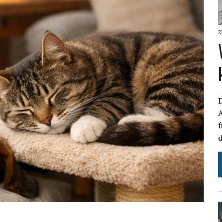
2
D
f