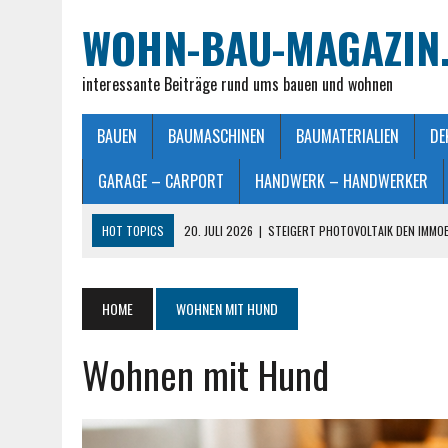
WOHN-BAU-MAGAZIN
interessante Beiträge rund ums bauen und wohnen
BAUEN
BAUMASCHINEN
BAUMATERIALIEN
DE
GARAGE – CARPORT
HANDWERK – HANDWERKER
HOT TOPICS
20. JULI 2026
|
STEIGERT PHOTOVOLTAIK DEN IMMO
28. JUNI 2026
|
IMMOBILIEN VERKAUFEN IN MÖNCHENGLADBACH LEIC
26. JUNI 2026
|
SCHLAFZIMMERLAMPE – LICHT FÜR MEHR WOHLFÜHL
HOME
WOHNEN MIT HUND
25. JUNI 2026
|
FRANZÖSISCHES DOPPELBETT: MASSE, VORTEILE UND
Wohnen mit Hund
23. JULI 2026
|
SO EINFACH GELINGT – DIE PERFEKTE TERRASSENGE