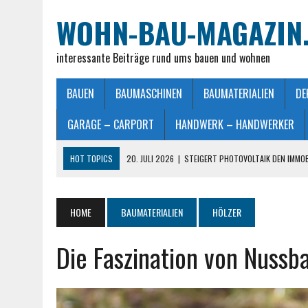
WOHN-BAU-MAGAZIN
interessante Beiträge rund ums bauen und wohnen
BAUEN
BAUMASCHINEN
BAUMATERIALIEN
DE
GARAGE – CARPORT
HANDWERK – HANDWERKER
HOT TOPICS
20. JULI 2026
|
STEIGERT PHOTOVOLTAIK DEN IMMO
28. JUNI 2026
|
IMMOBILIEN VERKAUFEN IN MÖNCHENGLADBACH LEIC
26. JUNI 2026
|
SCHLAFZIMMERLAMPE – LICHT FÜR MEHR WOHLFÜHL
HOME
BAUMATERIALIEN
HÖLZER
25. JUNI 2026
|
FRANZÖSISCHES DOPPELBETT: MASSE, VORTEILE UND
Die Faszination von Nussb
23. JULI 2026
|
SO EINFACH GELINGT – DIE PERFEKTE TERRASSENGE