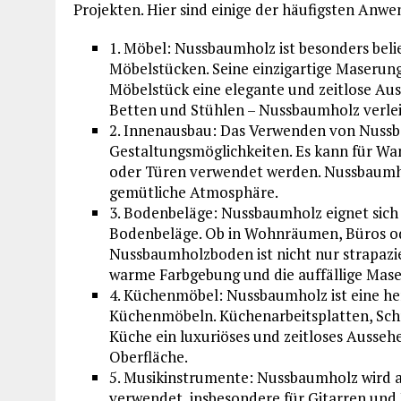
Projekten. Hier sind einige der häufigsten An
1. Möbel: Nussbaumholz ist besonders beli
Möbelstücken. Seine einzigartige Maserun
Möbelstück eine elegante und zeitlose Aus
Betten und Stühlen – Nussbaumholz verlei
2. Innenausbau: Das Verwenden von Nussb
Gestaltungsmöglichkeiten. Es kann für W
oder Türen verwendet werden. Nussbaumho
gemütliche Atmosphäre.
3. Bodenbeläge: Nussbaumholz eignet sich 
Bodenbeläge. Ob in Wohnräumen, Büros od
Nussbaumholzboden ist nicht nur strapazie
warme Farbgebung und die auffällige Maser
4. Küchenmöbel: Nussbaumholz ist eine he
Küchenmöbeln. Küchenarbeitsplatten, Sch
Küche ein luxuriöses und zeitloses Aussehe
Oberfläche.
5. Musikinstrumente: Nussbaumholz wird 
verwendet, insbesondere für Gitarren und 