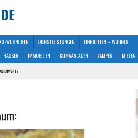
.DE
KO-WOHNIDEEN
DIENSTLEISTUNGEN
EINRICHTEN – WOHNEN
HÄUSER
IMMOBILIEN
KLIMAANLAGEN
LAMPEN
MIETEN
BILIENWERT?
HT GEMACHT
ATMOSPHÄRE
 KAUFBERATUNG
aum:
STALTUNG