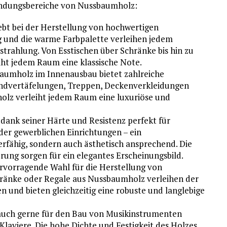
wendungsbereiche von Nussbaumholz:
ebt bei der Herstellung von hochwertigen
g und die warme Farbpalette verleihen jedem
strahlung. Von Esstischen über Schränke bis hin zu
ht jedem Raum eine klassische Note.
aumholz im Innenausbau bietet zahlreiche
andvertäfelungen, Treppen, Deckenverkleidungen
lz verleiht jedem Raum eine luxuriöse und
dank seiner Härte und Resistenz perfekt für
er gewerblichen Einrichtungen – ein
rfähig, sondern auch ästhetisch ansprechend. Die
ung sorgen für ein elegantes Erscheinungsbild.
rvorragende Wahl für die Herstellung von
ränke oder Regale aus Nussbaumholz verleihen der
n und bieten gleichzeitig eine robuste und langlebige
auch gerne für den Bau von Musikinstrumenten
Klaviere. Die hohe Dichte und Festigkeit des Holzes