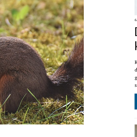
6
K
d
g