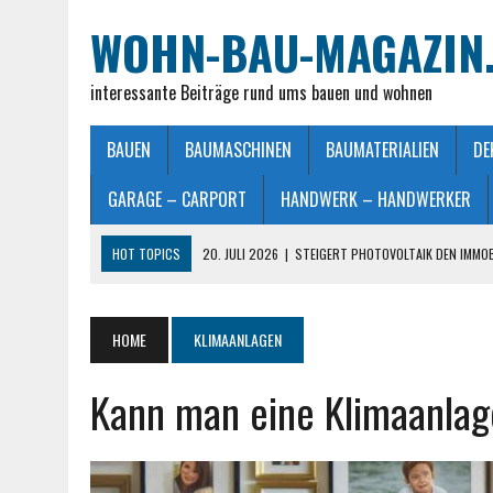
WOHN-BAU-MAGAZIN
interessante Beiträge rund ums bauen und wohnen
BAUEN
BAUMASCHINEN
BAUMATERIALIEN
DE
GARAGE – CARPORT
HANDWERK – HANDWERKER
HOT TOPICS
20. JULI 2026
|
STEIGERT PHOTOVOLTAIK DEN IMMO
28. JUNI 2026
|
IMMOBILIEN VERKAUFEN IN MÖNCHENGLADBACH LEIC
26. JUNI 2026
|
SCHLAFZIMMERLAMPE – LICHT FÜR MEHR WOHLFÜHL
HOME
KLIMAANLAGEN
25. JUNI 2026
|
FRANZÖSISCHES DOPPELBETT: MASSE, VORTEILE UND
Kann man eine Klimaanlag
23. JULI 2026
|
SO EINFACH GELINGT – DIE PERFEKTE TERRASSENGE