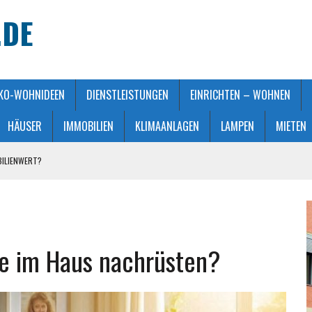
.DE
KO-WOHNIDEEN
DIENSTLEISTUNGEN
EINRICHTEN – WOHNEN
HÄUSER
IMMOBILIEN
KLIMAANLAGEN
LAMPEN
MIETEN
BILIENWERT?
HT GEMACHT
ATMOSPHÄRE
 KAUFBERATUNG
e im Haus nachrüsten?
STALTUNG