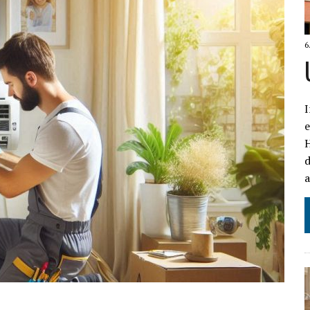
6
I
H
d