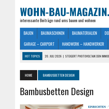
WOHN-BAU-MAGAZIN
interessante Beiträge rund ums bauen und wohnen
BAUEN
BAUMASCHINEN
BAUMATERIALIEN
DE
GARAGE – CARPORT
HANDWERK – HANDWERKER
HOT TOPICS
20. JULI 2026
|
STEIGERT PHOTOVOLTAIK DEN IMMO
28. JUNI 2026
|
IMMOBILIEN VERKAUFEN IN MÖNCHENGLADBACH LEIC
26. JUNI 2026
|
SCHLAFZIMMERLAMPE – LICHT FÜR MEHR WOHLFÜHL
HOME
BAMBUSBETTEN DESIGN
25. JUNI 2026
|
FRANZÖSISCHES DOPPELBETT: MASSE, VORTEILE UND
Bambusbetten Design
23. JULI 2026
|
SO EINFACH GELINGT – DIE PERFEKTE TERRASSENGE
EINRICHTEN 