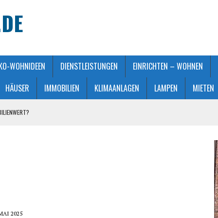
.DE
KO-WOHNIDEEN
DIENSTLEISTUNGEN
EINRICHTEN – WOHNEN
HÄUSER
IMMOBILIEN
KLIMAANLAGEN
LAMPEN
MIETEN
BILIENWERT?
HT GEMACHT
ATMOSPHÄRE
 KAUFBERATUNG
STALTUNG
 MAI 2025