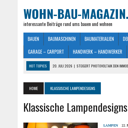
WOHN-BAU-MAGAZIN
interessante Beiträge rund ums bauen und wohnen
BAUEN
BAUMASCHINEN
BAUMATERIALIEN
DE
GARAGE – CARPORT
HANDWERK – HANDWERKER
HOT TOPICS
20. JULI 2026
|
STEIGERT PHOTOVOLTAIK DEN IMMO
28. JUNI 2026
|
IMMOBILIEN VERKAUFEN IN MÖNCHENGLADBACH LEIC
26. JUNI 2026
|
SCHLAFZIMMERLAMPE – LICHT FÜR MEHR WOHLFÜHL
HOME
KLASSISCHE LAMPENDESIGNS
25. JUNI 2026
|
FRANZÖSISCHES DOPPELBETT: MASSE, VORTEILE UND
Klassische Lampendesigns
23. JULI 2026
|
SO EINFACH GELINGT – DIE PERFEKTE TERRASSENGE
LAMPEN
22.