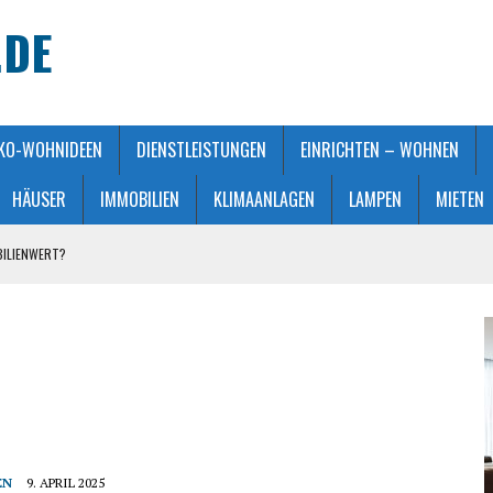
.DE
KO-WOHNIDEEN
DIENSTLEISTUNGEN
EINRICHTEN – WOHNEN
HÄUSER
IMMOBILIEN
KLIMAANLAGEN
LAMPEN
MIETEN
BILIENWERT?
HT GEMACHT
ATMOSPHÄRE
 KAUFBERATUNG
STALTUNG
EN
9. APRIL 2025