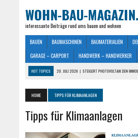
WOHN-BAU-MAGAZIN
interessante Beiträge rund ums bauen und wohnen
BAUEN
BAUMASCHINEN
BAUMATERIALIEN
DE
GARAGE – CARPORT
HANDWERK – HANDWERKER
HOT TOPICS
20. JULI 2026
|
STEIGERT PHOTOVOLTAIK DEN IMMO
28. JUNI 2026
|
IMMOBILIEN VERKAUFEN IN MÖNCHENGLADBACH LEIC
26. JUNI 2026
|
SCHLAFZIMMERLAMPE – LICHT FÜR MEHR WOHLFÜHL
HOME
TIPPS FÜR KLIMAANLAGEN
25. JUNI 2026
|
FRANZÖSISCHES DOPPELBETT: MASSE, VORTEILE UND
Tipps für Klimaanlagen
23. JULI 2026
|
SO EINFACH GELINGT – DIE PERFEKTE TERRASSENGE
KLIMAANLAG