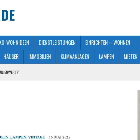
.DE
KO-WOHNIDEEN
DIENSTLEISTUNGEN
EINRICHTEN – WOHNEN
HÄUSER
IMMOBILIEN
KLIMAANLAGEN
LAMPEN
MIETEN
BILIENWERT?
HT GEMACHT
ATMOSPHÄRE
 KAUFBERATUNG
STALTUNG
DEEN
,
LAMPEN
,
VINTAGE
16. MAI 2025