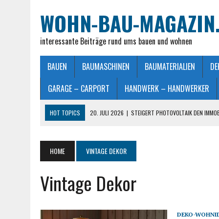
WOHN-BAU-MAGAZIN
interessante Beiträge rund ums bauen und wohnen
BAUEN
BAUMASCHINEN
BAUMATERIALIEN
DE
GARAGE – CARPORT
HANDWERK – HANDWERKER
HOT TOPICS
20. JULI 2026
|
STEIGERT PHOTOVOLTAIK DEN IMMO
28. JUNI 2026
|
IMMOBILIEN VERKAUFEN IN MÖNCHENGLADBACH LEIC
26. JUNI 2026
|
SCHLAFZIMMERLAMPE – LICHT FÜR MEHR WOHLFÜHL
HOME
VINTAGE DEKOR
25. JUNI 2026
|
FRANZÖSISCHES DOPPELBETT: MASSE, VORTEILE UND
Vintage Dekor
23. JULI 2026
|
SO EINFACH GELINGT – DIE PERFEKTE TERRASSENGE
DEKO-WOHNI