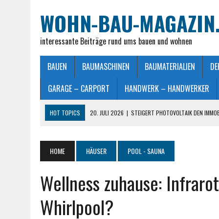
WOHN-BAU-MAGAZIN
interessante Beiträge rund ums bauen und wohnen
BAUEN
BAUMASCHINEN
BAUMATERIALIEN
DE
GARAGE – CARPORT
HANDWERK – HANDWERKER
HOT TOPICS
20. JULI 2026
|
STEIGERT PHOTOVOLTAIK DEN IMMO
28. JUNI 2026
|
IMMOBILIEN VERKAUFEN IN MÖNCHENGLADBACH LEIC
26. JUNI 2026
|
SCHLAFZIMMERLAMPE – LICHT FÜR MEHR WOHLFÜHL
HOME
HÄUSER
POOL - SAUNA
25. JUNI 2026
|
FRANZÖSISCHES DOPPELBETT: MASSE, VORTEILE UND
Wellness zuhause: Infraro
23. JULI 2026
|
SO EINFACH GELINGT – DIE PERFEKTE TERRASSENGE
Whirlpool?