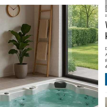
2
D
f