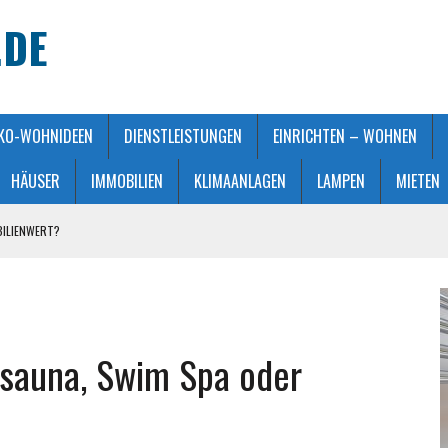
.DE
KO-WOHNIDEEN
DIENSTLEISTUNGEN
EINRICHTEN – WOHNEN
HÄUSER
IMMOBILIEN
KLIMAANLAGEN
LAMPEN
MIETEN
BILIENWERT?
HT GEMACHT
ATMOSPHÄRE
 KAUFBERATUNG
tsauna, Swim Spa oder
STALTUNG