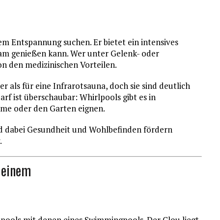
lem Entspannung suchen. Er bietet ein intensives
sam genießen kann. Wer unter Gelenk- oder
on den medizinischen Vorteilen.
r als für eine Infrarotsauna, doch sie sind deutlich
arf ist überschaubar: Whirlpools gibt es in
ume oder den Garten eignen.
und dabei Gesundheit und Wohlbefinden fördern
.
 einem
lpools mit denen eines Swimmingpools. Der Clou liegt