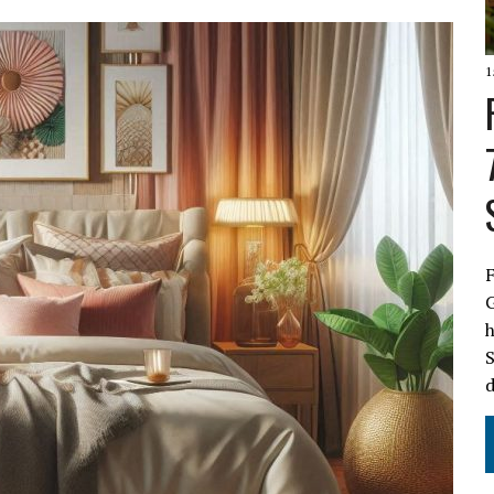
1
F
S
d