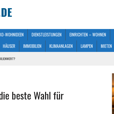
.DE
KO-WOHNIDEEN
DIENSTLEISTUNGEN
EINRICHTEN – WOHNEN
HÄUSER
IMMOBILIEN
KLIMAANLAGEN
LAMPEN
MIETEN
BILIENWERT?
HT GEMACHT
ATMOSPHÄRE
 KAUFBERATUNG
die beste Wahl für
STALTUNG