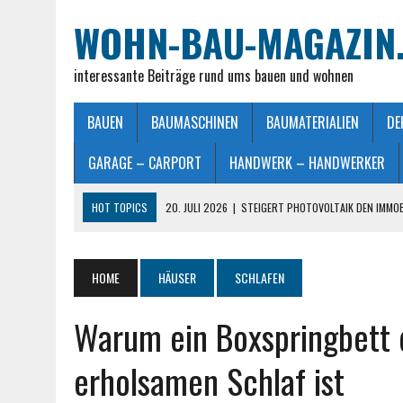
WOHN-BAU-MAGAZIN
interessante Beiträge rund ums bauen und wohnen
BAUEN
BAUMASCHINEN
BAUMATERIALIEN
DE
GARAGE – CARPORT
HANDWERK – HANDWERKER
HOT TOPICS
20. JULI 2026
|
STEIGERT PHOTOVOLTAIK DEN IMMO
28. JUNI 2026
|
IMMOBILIEN VERKAUFEN IN MÖNCHENGLADBACH LEIC
26. JUNI 2026
|
SCHLAFZIMMERLAMPE – LICHT FÜR MEHR WOHLFÜHL
HOME
HÄUSER
SCHLAFEN
25. JUNI 2026
|
FRANZÖSISCHES DOPPELBETT: MASSE, VORTEILE UND
Warum ein Boxspringbett 
23. JULI 2026
|
SO EINFACH GELINGT – DIE PERFEKTE TERRASSENGE
erholsamen Schlaf ist