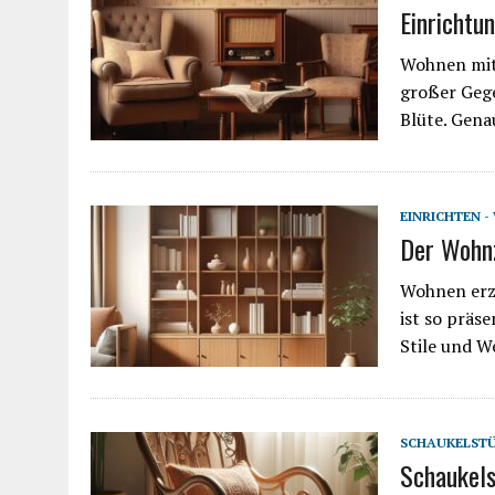
Einrichtu
Wohnen mit 
großer Gege
Blüte. Gena
EINRICHTEN 
Der Wohn
Wohnen erzä
ist so präs
Stile und 
SCHAUKELST
Schaukels