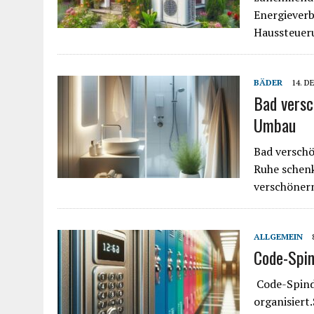
Energiever
Haussteuer
BÄDER
14. D
Bad versc
Umbau
Bad verschö
Ruhe schenk
verschöner
ALLGEMEIN
Code-Spin
Code-Spinds
organisiert