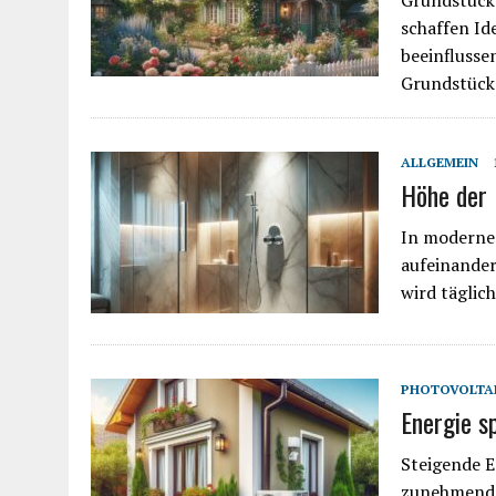
Grundstück
schaffen Id
beeinflusse
Grundstück
ALLGEMEIN
Höhe der 
In modernen
aufeinander
wird täglic
PHOTOVOLTA
Energie s
Steigende 
zunehmend 