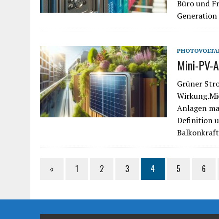
Büro und Fr
Generation 
PHOTOVOLTA
Mini-PV-A
Grüner Stro
Wirkung.Mie
Anlagen ma
Definition 
Balkonkraf
«
1
2
3
4
5
6