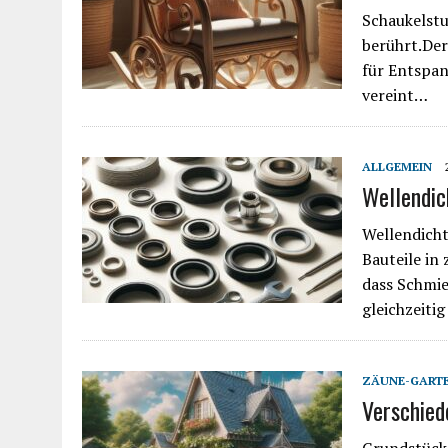
Schaukelstu
berührt.Der
für Entspa
vereint…
ALLGEMEIN
Wellendic
Wellendicht
Bauteile in
dass Schmie
gleichzeiti
ZÄUNE-GART
Verschied