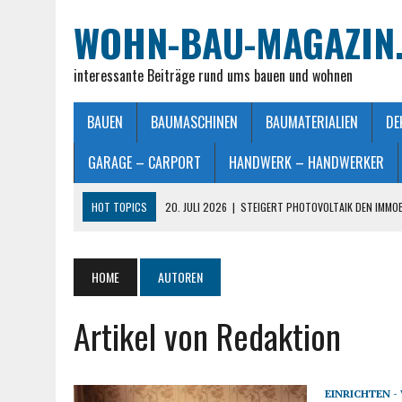
WOHN-BAU-MAGAZIN
interessante Beiträge rund ums bauen und wohnen
BAUEN
BAUMASCHINEN
BAUMATERIALIEN
DE
GARAGE – CARPORT
HANDWERK – HANDWERKER
HOT TOPICS
20. JULI 2026
|
STEIGERT PHOTOVOLTAIK DEN IMMO
28. JUNI 2026
|
IMMOBILIEN VERKAUFEN IN MÖNCHENGLADBACH LEIC
26. JUNI 2026
|
SCHLAFZIMMERLAMPE – LICHT FÜR MEHR WOHLFÜHL
HOME
AUTOREN
25. JUNI 2026
|
FRANZÖSISCHES DOPPELBETT: MASSE, VORTEILE UND
Artikel von Redaktion
23. JULI 2026
|
SO EINFACH GELINGT – DIE PERFEKTE TERRASSENGE
EINRICHTEN 