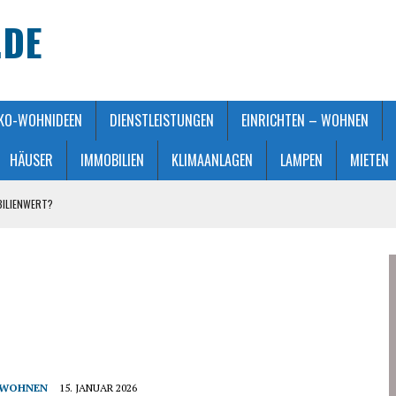
.DE
KO-WOHNIDEEN
DIENSTLEISTUNGEN
EINRICHTEN – WOHNEN
HÄUSER
IMMOBILIEN
KLIMAANLAGEN
LAMPEN
MIETEN
BILIENWERT?
HT GEMACHT
ATMOSPHÄRE
 KAUFBERATUNG
STALTUNG
- WOHNEN
15. JANUAR 2026