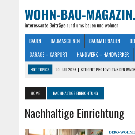
WOHN-BAU-MAGAZIN
interessante Beiträge rund ums bauen und wohnen
BAUEN
BAUMASCHINEN
BAUMATERIALIEN
DE
GARAGE – CARPORT
HANDWERK – HANDWERKER
HOT TOPICS
20. JULI 2026
|
STEIGERT PHOTOVOLTAIK DEN IMMO
28. JUNI 2026
|
IMMOBILIEN VERKAUFEN IN MÖNCHENGLADBACH LEIC
26. JUNI 2026
|
SCHLAFZIMMERLAMPE – LICHT FÜR MEHR WOHLFÜHL
HOME
NACHHALTIGE EINRICHTUNG
25. JUNI 2026
|
FRANZÖSISCHES DOPPELBETT: MASSE, VORTEILE UND
Nachhaltige Einrichtung
23. JULI 2026
|
SO EINFACH GELINGT – DIE PERFEKTE TERRASSENGE
DEKO-WOHNI