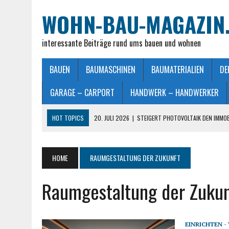
WOHN-BAU-MAGAZIN
interessante Beiträge rund ums bauen und wohnen
BAUEN
BAUMASCHINEN
BAUMATERIALIEN
DE
GARAGE – CARPORT
HANDWERK – HANDWERKER
HOT TOPICS
20. JULI 2026
|
STEIGERT PHOTOVOLTAIK DEN IMMO
28. JUNI 2026
|
IMMOBILIEN VERKAUFEN IN MÖNCHENGLADBACH LEIC
26. JUNI 2026
|
SCHLAFZIMMERLAMPE – LICHT FÜR MEHR WOHLFÜHL
HOME
RAUMGESTALTUNG DER ZUKUNFT
25. JUNI 2026
|
FRANZÖSISCHES DOPPELBETT: MASSE, VORTEILE UND
Raumgestaltung der Zukun
23. JULI 2026
|
SO EINFACH GELINGT – DIE PERFEKTE TERRASSENGE
EINRICHTEN 